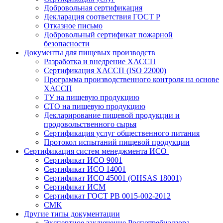
Добровольная сертификация
Декларация соответствия ГОСТ Р
Отказное письмо
Добровольный сертификат пожарной
безопасности
Документы для пищевых производств
Разработка и внедрение ХАССП
Сертификация ХАССП (ISO 22000)
Программа производственного контроля на основе
ХАССП
ТУ на пищевую продукцию
СТО на пищевую продукцию
Декларирование пищевой продукции и
продовольственного сырья
Сертификация услуг общественного питания
Протокол испытаний пищевой продукции
Сертификация систем менеджмента ИСО
Сертификат ИСО 9001
Сертификат ИСО 14001
Сертификат ИСО 45001 (OHSAS 18001)
Сертификат ИСМ
Сертификат ГОСТ РВ 0015-002-2012
СМК
Другие типы документации
Экспертное заключение Роспотребнадзора