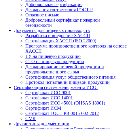
Добровольная сертификация
Декларация соответствия ГОСТ Р
Отказное письмо
Добровольный сертификат пожарной
безопасности
Документы для пищевых производств
Разработка и внедрение ХАССП
Сертификация ХАССП (ISO 22000)
Программа производственного контроля на основе
ХАССП
ТУ на пищевую продукцию
СТО на пищевую продукцию
Декларирование пищевой продукции и
продовольственного сырья
Сертификация услуг общественного питания
Протокол испытаний пищевой продукции
Сертификация систем менеджмента ИСО
Сертификат ИСО 9001
Сертификат ИСО 14001
Сертификат ИСО 45001 (OHSAS 18001)
Сертификат ИСМ
Сертификат ГОСТ РВ 0015-002-2012
СМК
Другие типы документации
Экспертное заключение Роспотребнадзора