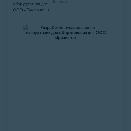
Директор
В апреле 2021 года ЗАО ПО «Гамми»
обратились в нашу компанию с целью
сертификации продукции компании по
системе добровольной сертификации
«Халяль» с целью выхода на рынок
халяльной продукции.
Подробнее о проекте