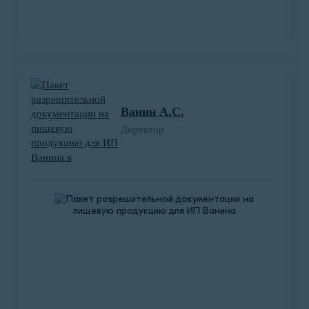
Разработка руководства по эксплуатации
для оборудования, осуществляющего
входной контроль температуры тела
человека.
Ванин А.С.
Директор
Компания ООО «Градиент» обратилась к
нашим экспертам с целью разработки
руководства по эксплуатации на
оборудование, включающее в себя камеру и
программное обеспечение к ней, которое
осуществляет контроль температуры тела
человека на входе в здание.