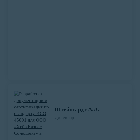
Подробнее о проекте
Разработка Технических условий и
Технологической инструкции, оформление
Деклараций ТР ТС, регистрация штрих-
Штейнгардт А.А.
кодов на пищевую продукцию.
Директор
ИП Ванин А.С. обратился в нашу компанию
летом 2020 года за оформлением полного
пакета документов для производства и