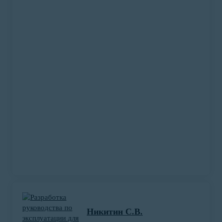
Подробнее о проекте
Добровольная сертификация соответствия
фруктово-ягодных наполнителей и
конфитюров в системе «Халяль»
Никитин С.В.