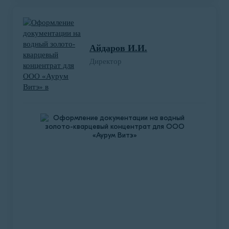
Разработка системы ХАССП для ООО
санаторий «Кедровый бор»
В январе 2021 года представитель санатория
обратился к нам с целью разработки системы
Айдаров И.И.
ХАССП для столовой с диетическим меню.
Директор
Санаторий находится в д. Подъяково
Кемеровской области и оказывает санаторно-
оздоровительные услуги.
Подробнее о проекте