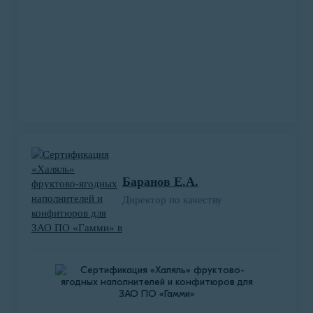
Оформление пакета нормативно-
технической и разрешительной
Баранов Е.А.
документации на «Водный золото-
Директор по качеству
кварцевый концентрат».
ООО «Аурум Витэ» (г. Казань, Республика
Татарстан) обратилось в нашу компанию,
чтобы сертифицировать и вывести на рынок
свое изобретение – водный золото-кварцевый
концентрат.