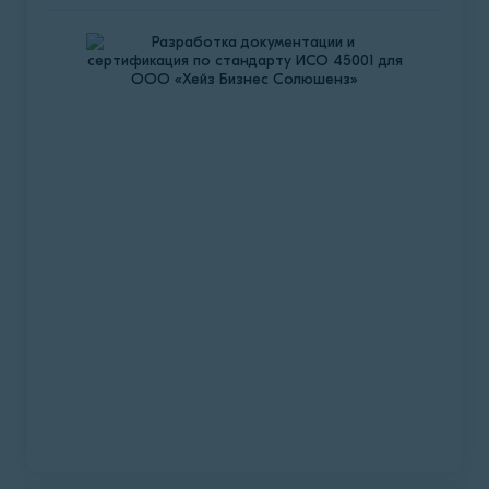
реализации снэков, а именно – острого
сушеного мяса различных видов.
Подробнее о проекте