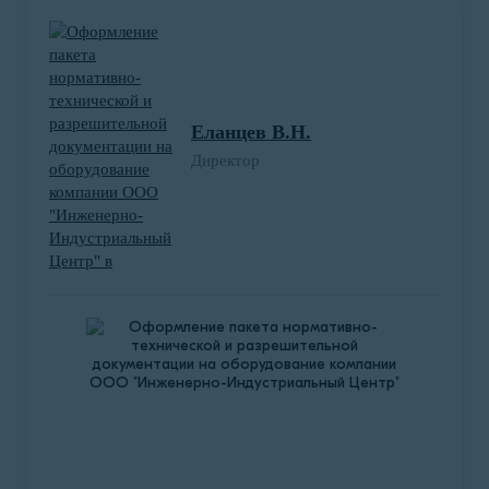
Разработка документации системы
менеджмента охраны труда и безопасности
здоровья и сертификация по стандарту
ИСО 45001
Еланцев В.Н.
В апреле 2021 года представитель
Директор
международной компании ООО «Хейз Бизнес
Солюшенз» обратился в нашу компанию с
целью оформления сертификата ИСО 45001
и разработки документации по внедрению
системы менеджмента охраны труда и
безопасности здоровья.
Подробнее о проекте