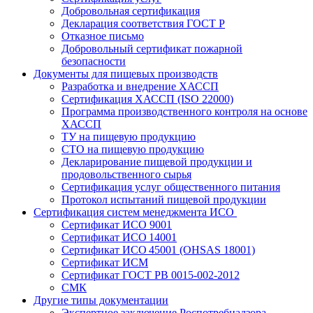
Добровольная сертификация
Декларация соответствия ГОСТ Р
Отказное письмо
Добровольный сертификат пожарной
безопасности
Документы для пищевых производств
Разработка и внедрение ХАССП
Сертификация ХАССП (ISO 22000)
Программа производственного контроля на основе
ХАССП
ТУ на пищевую продукцию
СТО на пищевую продукцию
Декларирование пищевой продукции и
продовольственного сырья
Сертификация услуг общественного питания
Протокол испытаний пищевой продукции
Сертификация систем менеджмента ИСО
Сертификат ИСО 9001
Сертификат ИСО 14001
Сертификат ИСО 45001 (OHSAS 18001)
Сертификат ИСМ
Сертификат ГОСТ РВ 0015-002-2012
СМК
Другие типы документации
Экспертное заключение Роспотребнадзора