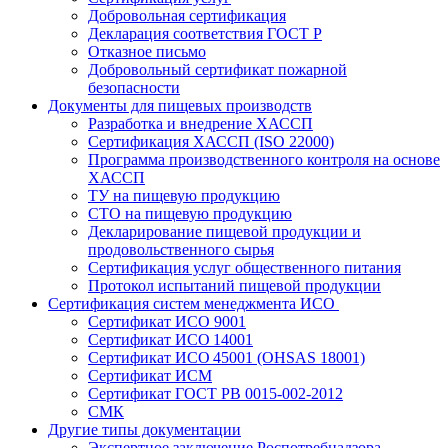
Добровольная сертификация
Декларация соответствия ГОСТ Р
Отказное письмо
Добровольный сертификат пожарной
безопасности
Документы для пищевых производств
Разработка и внедрение ХАССП
Сертификация ХАССП (ISO 22000)
Программа производственного контроля на основе
ХАССП
ТУ на пищевую продукцию
СТО на пищевую продукцию
Декларирование пищевой продукции и
продовольственного сырья
Сертификация услуг общественного питания
Протокол испытаний пищевой продукции
Сертификация систем менеджмента ИСО
Сертификат ИСО 9001
Сертификат ИСО 14001
Сертификат ИСО 45001 (OHSAS 18001)
Сертификат ИСМ
Сертификат ГОСТ РВ 0015-002-2012
СМК
Другие типы документации
Экспертное заключение Роспотребнадзора