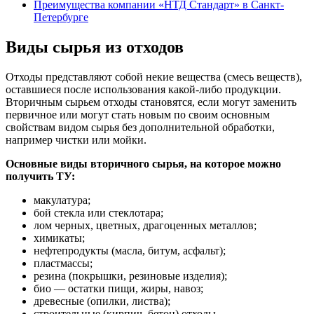
Преимущества компании «НТД Стандарт» в Санкт-
Петербурге
Виды сырья из отходов
Отходы представляют собой некие вещества (смесь веществ),
оставшиеся после использования какой-либо продукции.
Вторичным сырьем отходы становятся, если могут заменить
первичное или могут стать новым по своим основным
свойствам видом сырья без дополнительной обработки,
например чистки или мойки.
Основные виды вторичного сырья, на которое можно
получить ТУ:
макулатура;
бой стекла или стеклотара;
лом черных, цветных, драгоценных металлов;
химикаты;
нефтепродукты (масла, битум, асфальт);
пластмассы;
резина (покрышки, резиновые изделия);
био — остатки пищи, жиры, навоз;
древесные (опилки, листва);
строительные (кирпич, бетон) отходы.