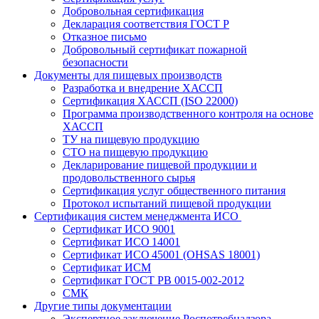
Добровольная сертификация
Декларация соответствия ГОСТ Р
Отказное письмо
Добровольный сертификат пожарной
безопасности
Документы для пищевых производств
Разработка и внедрение ХАССП
Сертификация ХАССП (ISO 22000)
Программа производственного контроля на основе
ХАССП
ТУ на пищевую продукцию
СТО на пищевую продукцию
Декларирование пищевой продукции и
продовольственного сырья
Сертификация услуг общественного питания
Протокол испытаний пищевой продукции
Сертификация систем менеджмента ИСО
Сертификат ИСО 9001
Сертификат ИСО 14001
Сертификат ИСО 45001 (OHSAS 18001)
Сертификат ИСМ
Сертификат ГОСТ РВ 0015-002-2012
СМК
Другие типы документации
Экспертное заключение Роспотребнадзора