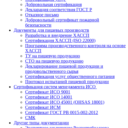
Добровольная сертификация
Декларация соответствия ГОСТ Р
Отказное письмо
Добровольный сертификат пожарной
безопасности
Документы для пищевых производств
Разработка и внедрение ХАССП
Сертификация ХАССП (ISO 22000)
Программа производственного контроля на основе
ХАССП
ТУ на пищевую продукцию
СТО на пищевую продукцию
Декларирование пищевой продукции и
продовольственного сырья
Сертификация услуг общественного питания
Протокол испытаний пищевой продукции
Сертификация систем менеджмента ИСО
Сертификат ИСО 9001
Сертификат ИСО 14001
Сертификат ИСО 45001 (OHSAS 18001)
Сертификат ИСМ
Сертификат ГОСТ РВ 0015-002-2012
СМК
Другие типы документации
Экспертное заключение Роспотребнадзора