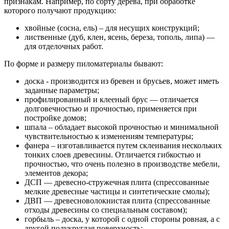
признакам. Например, по сорту дерева, при обработке
которого получают продукцию:
хвойные (сосна, ель) – для несущих конструкций;
лиственные (дуб, клен, ясень, береза, тополь, липа) —
для отделочных работ.
По форме и размеру пиломатериалы бывают:
доска - производится из бревен и брусьев, может иметь
заданные параметры;
профилированный и клееный брус — отличается
долговечностью и прочностью, применяется при
постройке домов;
шпала – обладает высокой прочностью и минимальной
чувствительностью к изменениям температуры;
фанера – изготавливается путем склеивания нескольких
тонких слоев древесины. Отличается гибкостью и
прочностью, что очень полезно в производстве мебели,
элементов декора;
ДСП — древесно-стружечная плита (спрессованные
мелкие древесные частицы и синтетические смолы);
ДВП — древесноволокнистая плита (спрессованные
отходы древесины со специальным составом);
горбыль – доска, у которой с одной стороны ровная, а с
другой полукруглая поверхность;