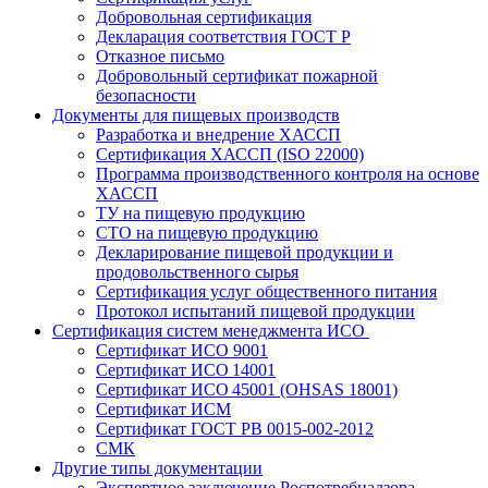
Добровольная сертификация
Декларация соответствия ГОСТ Р
Отказное письмо
Добровольный сертификат пожарной
безопасности
Документы для пищевых производств
Разработка и внедрение ХАССП
Сертификация ХАССП (ISO 22000)
Программа производственного контроля на основе
ХАССП
ТУ на пищевую продукцию
СТО на пищевую продукцию
Декларирование пищевой продукции и
продовольственного сырья
Сертификация услуг общественного питания
Протокол испытаний пищевой продукции
Сертификация систем менеджмента ИСО
Сертификат ИСО 9001
Сертификат ИСО 14001
Сертификат ИСО 45001 (OHSAS 18001)
Сертификат ИСМ
Сертификат ГОСТ РВ 0015-002-2012
СМК
Другие типы документации
Экспертное заключение Роспотребнадзора