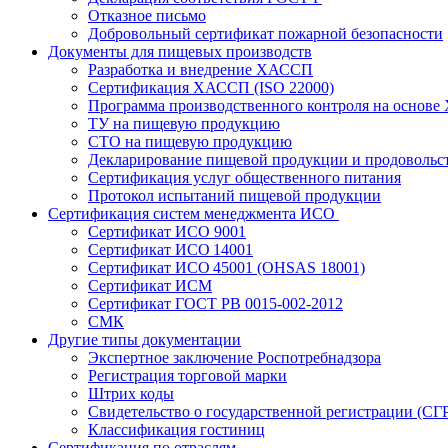
Отказное письмо
Добровольный сертификат пожарной безопасности
Документы для пищевых производств
Разработка и внедрение ХАССП
Сертификация ХАССП (ISO 22000)
Программа производственного контроля на основ
ТУ на пищевую продукцию
СТО на пищевую продукцию
Декларирование пищевой продукции и продовольс
Сертификация услуг общественного питания
Протокол испытаний пищевой продукции
Сертификация систем менеджмента ИСО
Сертификат ИСО 9001
Сертификат ИСО 14001
Сертификат ИСО 45001 (OHSAS 18001)
Сертификат ИСМ
Сертификат ГОСТ РВ 0015-002-2012
СМК
Другие типы документации
Экспертное заключение Роспотребнадзора
Регистрация торговой марки
Штрих коды
Свидетельство о государственной регистрации (СГ
Классификация гостиниц
Сертификация по отраслям