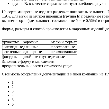
группа В: в качестве сырья используют хлебопекарную 
На сорта макаронные изделия разделяет показатель зольности. 
1.9%. Для муки из мягкой пшеницы (группа Б) предельные гра
высшего сорта (где зольность составляет не более 0.56%) и пер
Форма, размеры и способ производства макаронных изделий де
трубчатые
короткие
мелкий формат
нитевидные
длинные
прессованные
ленточные
одинарные
штампованные
фигурные
двойные гнутые
резаные
Заполните форму и мы сделаем
предварительный расчет стоимости услуг
Стоимость оформления документации в нашей компании на 1
1
2
3
4
5
6