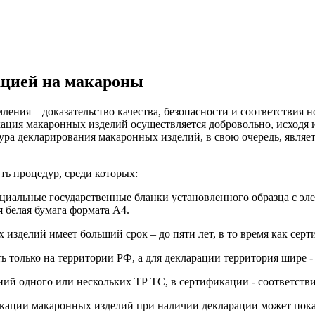
ацией на макароны
ления – доказательство качества, безопасности и соответствия
ация макаронных изделий осуществляется добровольно, исходя и
ура декларирования макаронных изделий, в свою очередь, являе
ть процедур, среди которых:
ециальные государственные бланки установленного образца с э
 белая бумага формата А4.
 изделий имеет больший срок – до пяти лет, в то время как серт
ь только на территории РФ, а для декларации территория шире 
ний одного или нескольких ТР ТС, в сертификации - соответст
икации макаронных изделий при наличии декларации может пока