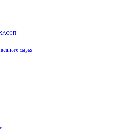
е ХАССП
твенного сырья
Р)