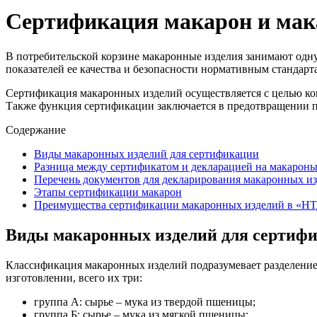
Сертификация макарон и мак
В потребительской корзине макаронные изделия занимают одн
показателей ее качества и безопасности нормативным стандарт
Сертификация макаронных изделий осуществляется с целью кон
Также функция сертификации заключается в предотвращении по
Содержание
Виды макаронных изделий для сертификации
Разница между сертификатом и декларацией на макарон
Перечень документов для декларирования макаронных и
Этапы сертификации макарон
Преимущества сертификации макаронных изделий в «НТД
Виды макаронных изделий для сертиф
Классификация макаронных изделий подразумевает разделение 
изготовлении, всего их три:
группа А: сырье – мука из твердой пшеницы;
группа Б: сырье – мука из мягкой пшеницы;