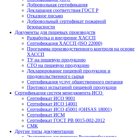
Добровольная сертификация
Декларация соответствия ГОСТ Р
Отказное письмо
Добровольный сертификат пожарной
безопасности
Документы для пищевых производств
Разработка и внедрение ХАССП
Сертификация ХАССП (ISO 22000)
Программа производственного контроля на основе
ХАССП
ТУ на пищевую продукцию
СТО на пищевую продукцию
Декларирование пищевой продукции и
продовольственного сырья
Сертификация услуг общественного питания
Протокол испытаний пищевой продукции
Сертификация систем менеджмента ИСО
Сертификат ИСО 9001
Сертификат ИСО 14001
Сертификат ИСО 45001 (OHSAS 18001)
Сертификат ИСМ
Сертификат ГОСТ РВ 0015-002-2012
СМК
Другие типы документации
Экспертное заключение Роспотребнадзора