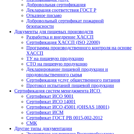
Добровольная сертификация
Декларация соответствия ГОСТ Р
Отказное письмо
Добровольный сертификат пожарной
безопасности
Документы для пищевых производств
Разработка и внедрение ХАССП
Сертификация ХАССП (ISO 22000)
Программа производственного контроля на основе
ХАССП
ТУ на пищевую продукцию
СТО на пищевую продукцию
Декларирование пищевой продукции и
продовольственного сырья
Сертификация услуг общественного питания
Протокол испытаний пищевой продукции
Сертификация систем менеджмента ИСО
Сертификат ИСО 9001
Сертификат ИСО 14001
Сертификат ИСО 45001 (OHSAS 18001)
Сертификат ИСМ
Сертификат ГОСТ РВ 0015-002-2012
СМК
Другие типы документации
Экспертное заключение Роспотребнадзора