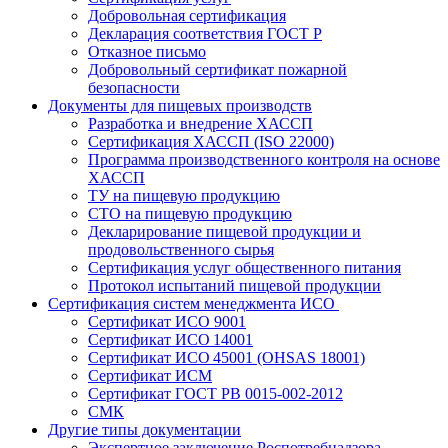
Добровольная сертификация
Декларация соответствия ГОСТ Р
Отказное письмо
Добровольный сертификат пожарной
безопасности
Документы для пищевых производств
Разработка и внедрение ХАССП
Сертификация ХАССП (ISO 22000)
Программа производственного контроля на основе
ХАССП
ТУ на пищевую продукцию
СТО на пищевую продукцию
Декларирование пищевой продукции и
продовольственного сырья
Сертификация услуг общественного питания
Протокол испытаний пищевой продукции
Сертификация систем менеджмента ИСО
Сертификат ИСО 9001
Сертификат ИСО 14001
Сертификат ИСО 45001 (OHSAS 18001)
Сертификат ИСМ
Сертификат ГОСТ РВ 0015-002-2012
СМК
Другие типы документации
Экспертное заключение Роспотребнадзора