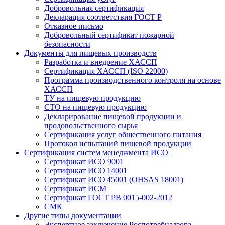
Добровольная сертификация
Декларация соответствия ГОСТ Р
Отказное письмо
Добровольный сертификат пожарной
безопасности
Документы для пищевых производств
Разработка и внедрение ХАССП
Сертификация ХАССП (ISO 22000)
Программа производственного контроля на основе
ХАССП
ТУ на пищевую продукцию
СТО на пищевую продукцию
Декларирование пищевой продукции и
продовольственного сырья
Сертификация услуг общественного питания
Протокол испытаний пищевой продукции
Сертификация систем менеджмента ИСО
Сертификат ИСО 9001
Сертификат ИСО 14001
Сертификат ИСО 45001 (OHSAS 18001)
Сертификат ИСМ
Сертификат ГОСТ РВ 0015-002-2012
СМК
Другие типы документации
Экспертное заключение Роспотребнадзора